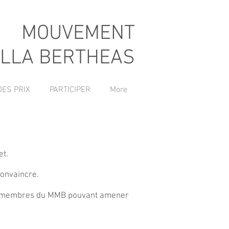
MOUVEMENT
LLA BERTHEAS
DES PRIX
PARTICIPER
More
et.
convaincre.
ques membres du MMB pouvant amener